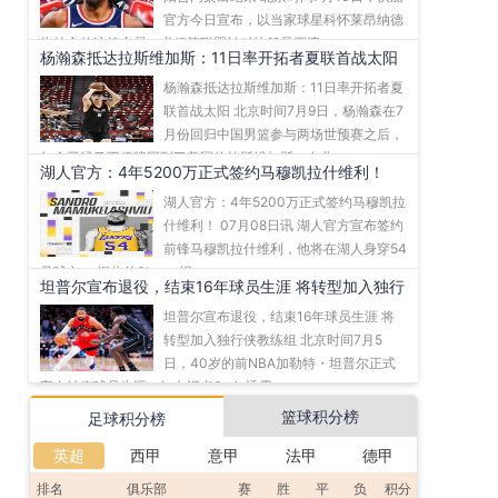
官方今日宣布，以当家球星科怀莱昂纳德
为核心的这笔交易，必须等联盟针对快船是否违...
杨瀚森抵达拉斯维加斯：11日率开拓者夏联首战太阳
杨瀚森抵达拉斯维加斯：11日率开拓者夏
联首战太阳 北京时间7月9日，杨瀚森在7
月份回归中国男篮参与两场世预赛之后，
如今已经马不停蹄回到了美国的拉斯维加斯。在北...
湖人官方：4年5200万正式签约马穆凯拉什维利！
湖人官方：4年5200万正式签约马穆凯拉
什维利！ 07月08日讯 湖人官方宣布签约
前锋马穆凯拉什维利，他将在湖人身穿54
号球衣。 据此前Shams报...
坦普尔宣布退役，结束16年球员生涯 将转型加入独行
坦普尔宣布退役，结束16年球员生涯 将
侠教练组
转型加入独行侠教练组 北京时间7月5
日，40岁的前NBA加勒特・坦普尔正式
宣布结束球员生涯，知名记者Stein透露...
篮球积分榜
足球积分榜
英超
西甲
意甲
法甲
德甲
排名
俱乐部
赛
胜
平
负
积分