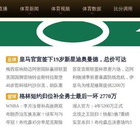
直播
体育新闻
体育视频
体育数据
比分调用
皇马官宣签下19岁新星迪奥曼德，总价可达
足球
梅西双响助迈阿密国际赢得联盟
苏亚雷斯联盟杯禁赛六场，迈阿
美国国脚雷纳转会斯特拉斯堡
利物浦季前赛暴露防线危机，伊
40岁哲科续约沙尔克，助队重
皇马为维尼修斯提供2200万
格林短约归位补全勇士最后一环 2770万
篮球
WNBA：李月汝替补高效两双
湖人官方：4年5200万正式
布朗乔治互换东家！绿军与76
北境之王回归！快船1换7重磅
夺冠！布伦森45分率尼克斯险
实至名归！布伦森总决赛场均3