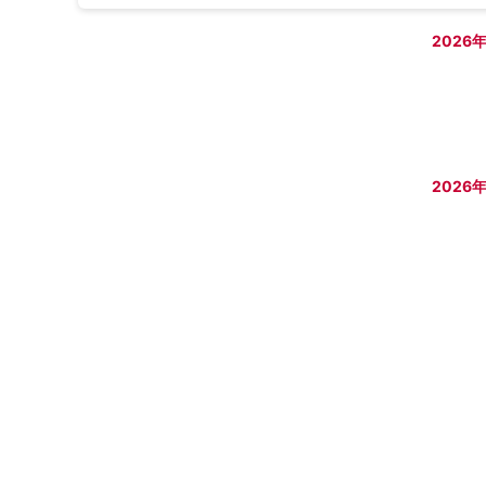
2026
2026