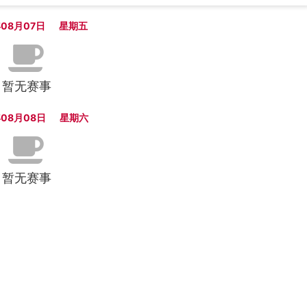
年08月07日
星期五
暂无赛事
年08月08日
星期六
暂无赛事