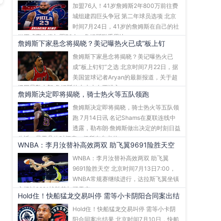
加盟76人！41岁詹姆斯2年800万前往费
头争冠 ...
城组建四巨头争冠 第二年球员选项 北京
时间7月24日，41岁的詹姆斯在自己的社
媒正式宣布将加盟76人，詹姆斯联手恩比...
詹姆斯下家悬念将揭晓？美记曝热火已成“板上钉
詹姆斯下家悬念将揭晓？美记曝热火已
钉”之选
成“板上钉钉”之选 北京时间7月22日，据
美国篮球记者Aryan的最新报道，关于超
级巨星勒布朗·詹姆斯的未来去向正进入...
詹姆斯决定即将揭晓，骑士热火等五队领跑
詹姆斯决定即将揭晓，骑士热火等五队领
跑 7月14日讯 名记Shams在夏联连线中
透露，勒布朗·詹姆斯做出决定的时刻日益
临近，虽无具体时间表，但所有参考信...
WNBA：李月汝替补高效两双 助飞翼9691险胜天空
WNBA：李月汝替补高效两双 助飞翼
9691险胜天空 北京时间7月13日7:00，
WNBA常规赛继续进行，达拉斯飞翼坐镇
主场以9691战胜芝加哥天空。 ...
Hold住！快船猛龙交易叫停 需等小卡阴阳合同案出结
Hold住！快船猛龙交易叫停 需等小卡阴
果
阳合同案出结果 北京时间7月10日，快船