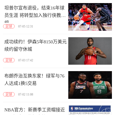
坦普尔宣布退役，结束16年球
员生涯 将转型加入独行侠教练
组
足球
07-05 12:31
成功续约！伊森5年8150万美元
续约留守休城
足球
07-03 17:42
布朗乔治互换东家！绿军与76
人达成1换5交易
足球
07-02 11:08
NBA官方：新赛季工资帽接近