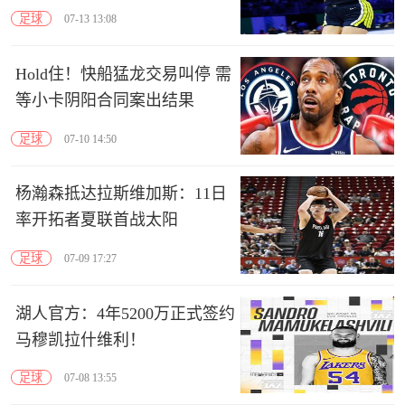
足球
07-13 13:08
Hold住！快船猛龙交易叫停 需
等小卡阴阳合同案出结果
足球
07-10 14:50
杨瀚森抵达拉斯维加斯：11日
率开拓者夏联首战太阳
足球
07-09 17:27
湖人官方：4年5200万正式签约
马穆凯拉什维利！
足球
07-08 13:55