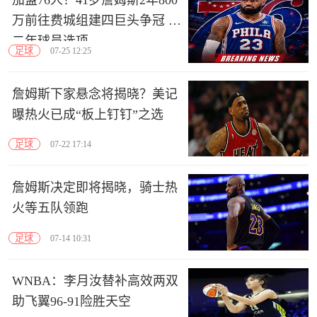
加盟76人！41岁詹姆斯2年800
万前往费城组建四巨头争冠 第
二年球员选项
足球
07-25 12:25
詹姆斯下家悬念将揭晓？美记
曝热火已成“板上钉钉”之选
足球
07-22 17:14
詹姆斯决定即将揭晓，骑士热
火等五队领跑
足球
07-14 10:31
WNBA：李月汝替补高效两双
助飞翼96-91险胜天空