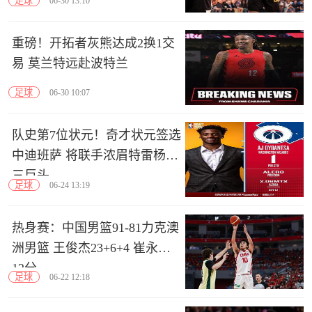
足球
06-30 13:10
重磅！开拓者灰熊达成2换1交
易 莫兰特远赴波特兰
足球
06-30 10:07
队史第7位状元！奇才状元签选
中迪班萨 将联手浓眉特雷杨组
三巨头
足球
06-24 13:19
热身赛：中国男篮91-81力克澳
洲男篮 王俊杰23+6+4 崔永熙
12分
足球
06-22 12:18