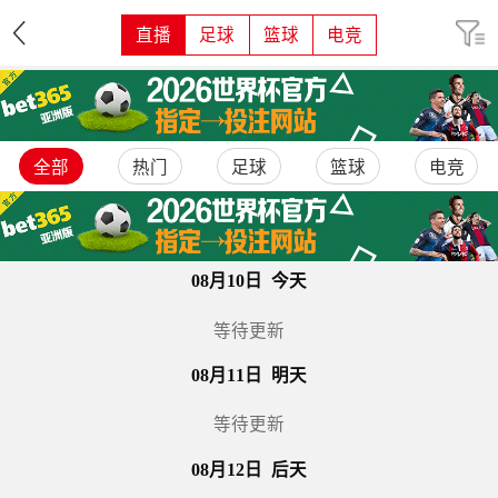
直播
足球
篮球
电竞
全部
热门
足球
篮球
电竞
08月10日
今天
等待更新
08月11日
明天
等待更新
08月12日
后天