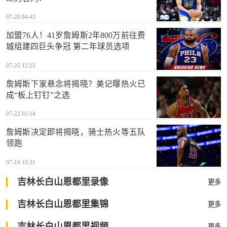
07-28 04:43
加盟76人！41岁詹姆斯2年800万前往费
城组建四巨头争冠 第二年球员选项
07-25 12:25
詹姆斯下家悬念将揭晓？美记曝热火已
成“板上钉钉”之选
07-22 05:14
詹姆斯决定即将揭晓，骑士热火等五队
领跑
07-14 10:31
吉林长白山恩都里录像
更多
吉林长白山恩都里集锦
更多
吉林长白山恩都里视频
更多