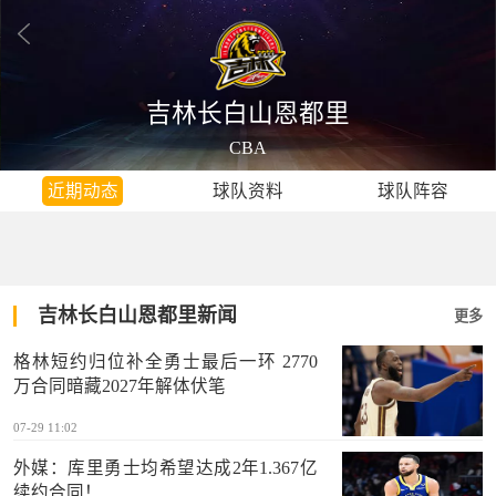
吉林长白山恩都里
CBA
近期动态
球队资料
球队阵容
吉林长白山恩都里新闻
更多
格林短约归位补全勇士最后一环 2770
万合同暗藏2027年解体伏笔
07-29 11:02
外媒：库里勇士均希望达成2年1.367亿
续约合同！