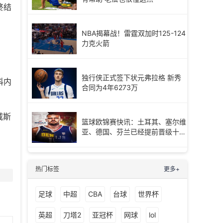
终结
NBA揭幕战！雷霆双加时125-124
力克火箭
独行侠正式签下状元弗拉格 新秀
科内
合同为4年6273万
威斯
篮球欧锦赛快讯：土耳其、塞尔维
亚、德国、芬兰已经提前晋级十六
强！
热门标签
更多+
足球
中超
CBA
台球
世界杯
英超
刀塔2
亚冠杯
网球
lol