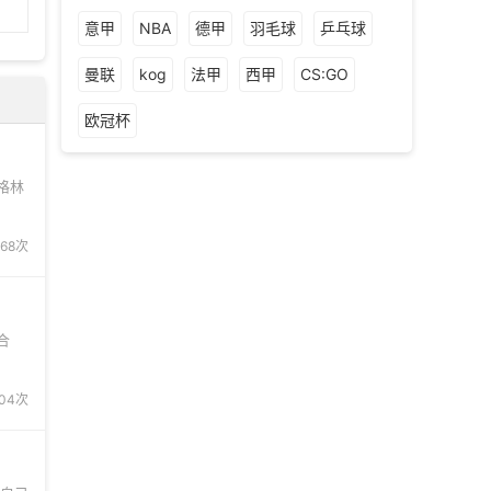
意甲
NBA
德甲
羽毛球
乒乓球
曼联
kog
法甲
西甲
CS:GO
欧冠杯
·格林
768次
合
304次