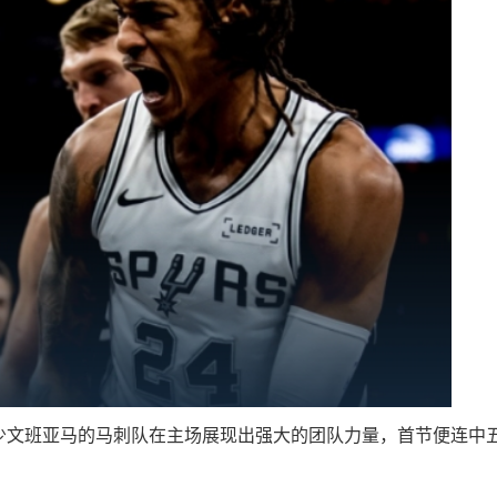
。缺少文班亚马的马刺队在主场展现出强大的团队力量，首节便连中