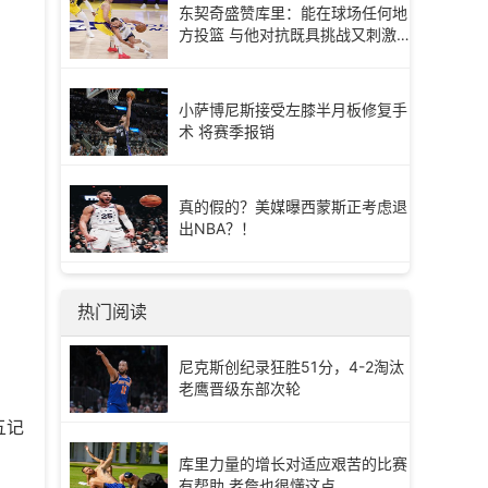
东契奇盛赞库里：能在球场任何地
方投篮 与他对抗既具挑战又刺激
明日揭幕战湖人主场对阵勇士
小萨博尼斯接受左膝半月板修复手
术 将赛季报销
真的假的？美媒曝西蒙斯正考虑退
出NBA？！
热门阅读
尼克斯创纪录狂胜51分，4-2淘汰
老鹰晋级东部次轮
五记
库里力量的增长对适应艰苦的比赛
有帮助 老詹也很懂这点