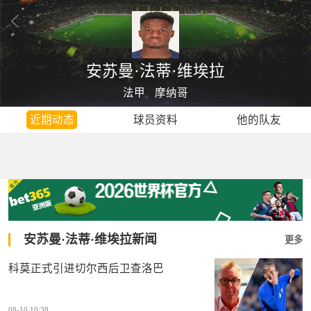
安苏曼·法蒂·维埃拉
法甲
摩纳哥
近期动态
球员资料
他的队友
安苏曼·法蒂·维埃拉新闻
更多
科莫正式引进切尔西后卫查洛巴
08-10 10:38