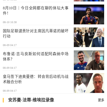
8月10日｜今日全网都在聊的体坛大事
件！
08-10 10:38
国际足联谴责针对主席因凡蒂诺的破坏
行动
08-09 04:17
布鲁诺·吉马良斯如何适配阿森纳中场
体系？
08-09 04:17
皇马签下迪奥曼德：转会背后动机与战
术融合分析
08-09 04:17
安苏曼·法蒂·维埃拉录像
更多